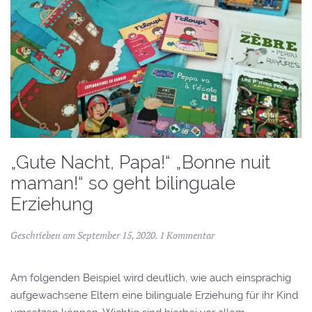
„Gute Nacht, Papa!“ „Bonne nuit
maman!“ so geht bilinguale
Erziehung
Geschrieben am
September 15, 2020
.
1 Kommentar
Am folgenden Beispiel wird deutlich, wie auch einsprachig
aufgewachsene Eltern eine bilinguale Erziehung für ihr Kind