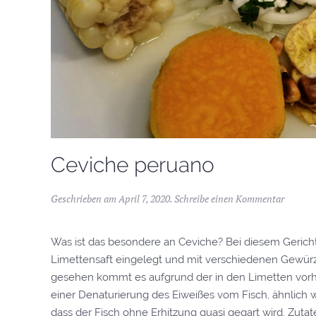
Ceviche peruano
Geschrieben am
April 7, 2020
.
Schreibe einen Kommentar
Was ist das besondere an Ceviche? Bei diesem Gericht w
Limettensaft eingelegt und mit verschiedenen Gewü
gesehen kommt es aufgrund der in den Limetten vor
einer Denaturierung des Eiweißes vom Fisch, ähnlich 
dass der Fisch ohne Erhitzung quasi gegart wird. Zutate